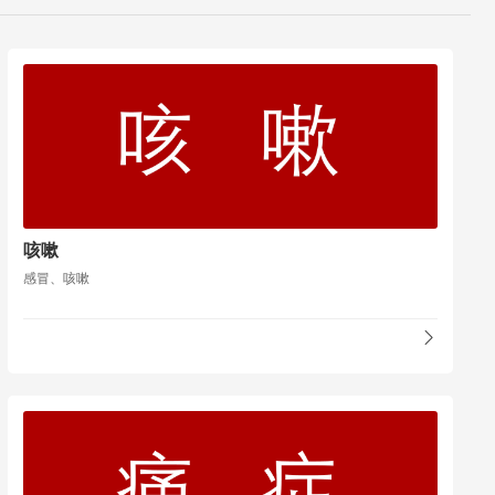
咳嗽
感冒、咳嗽