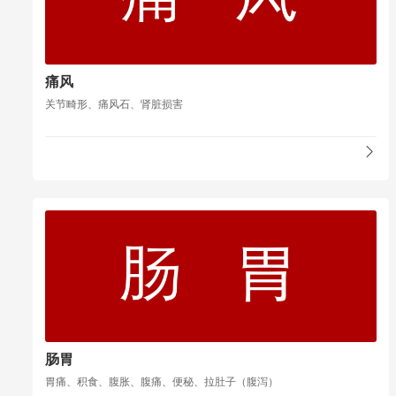
痛风
关节畸形、痛风石、肾脏损害
肠胃
胃痛、积食、腹胀、腹痛、便秘、拉肚子（腹泻）