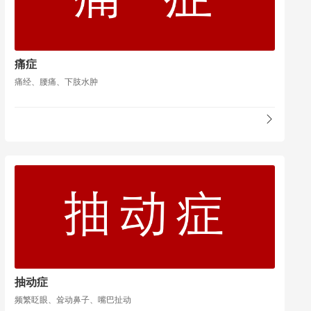
痛症
痛经、腰痛、下肢水肿
抽动症
频繁眨眼、耸动鼻子、嘴巴扯动