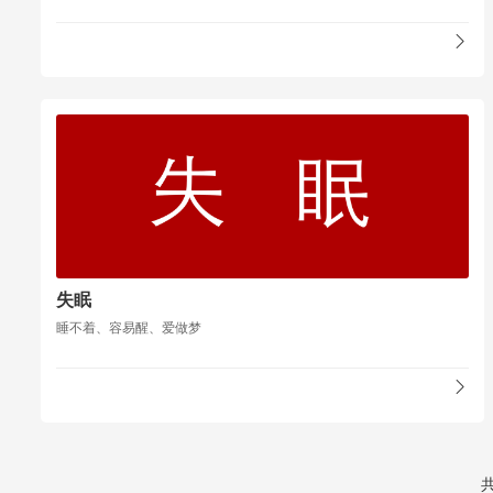
失眠
睡不着、容易醒、爱做梦
共