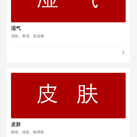
湿气
湿热、寒湿、风湿痛
皮肤
痤疮、湿疹、银屑病